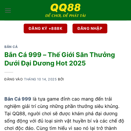
Bỏ
qua
nội
dung
ĐĂNG KÝ +888K
ĐĂNG NHẬP
BẮN CÁ
Bắn Cá 999 – Thế Giới Săn Thưởng
Dưới Đại Dương Hot 2025
ĐĂNG VÀO
THÁNG 10 14, 2025
BỞI
Bắn Cá 999
là tựa game đỉnh cao mang đến trải
nghiệm giải trí cùng những phần thưởng siêu khủng.
Tại QQ88, người chơi sẽ được khám phá đại dương
sống động với đủ loại sinh vật huyền bí và các chế độ
chơi độc đáo. Cùng tìm hiểu vì sao nó lại trở thành