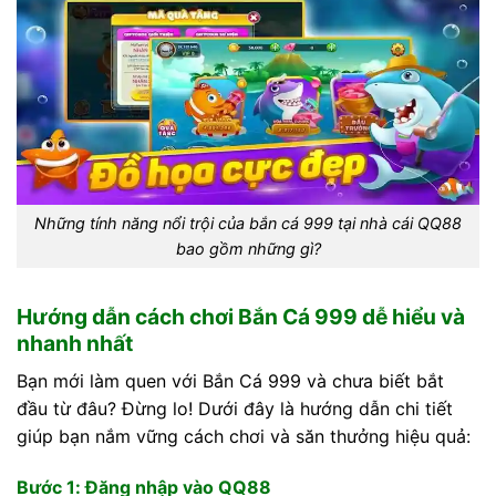
Những tính năng nổi trội của bắn cá 999 tại nhà cái QQ88
bao gồm những gì?
Hướng dẫn cách chơi Bắn Cá 999 dễ hiểu và
nhanh nhất
Bạn mới làm quen với Bắn Cá 999 và chưa biết bắt
đầu từ đâu? Đừng lo! Dưới đây là hướng dẫn chi tiết
giúp bạn nắm vững cách chơi và săn thưởng hiệu quả:
Bước 1: Đăng nhập vào QQ88