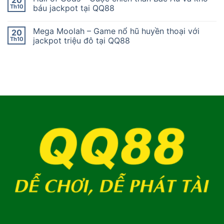
20
Th10
báu jackpot tại QQ88
Mega Moolah – Game nổ hũ huyền thoại với
20
Th10
jackpot triệu đô tại QQ88