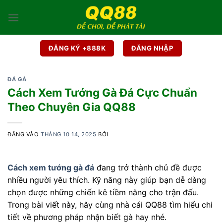
Bỏ
qua
nội
dung
ĐĂNG KÝ +888K
ĐĂNG NHẬP
ĐÁ GÀ
Cách Xem Tướng Gà Đá Cực Chuẩn
Theo Chuyên Gia QQ88
ĐĂNG VÀO
THÁNG 10 14, 2025
BỞI
Cách xem tướng gà đá
đang trở thành chủ đề được
nhiều người yêu thích. Kỹ năng này giúp bạn dễ dàng
chọn được những chiến kê tiềm năng cho trận đấu.
Trong bài viết này, hãy cùng nhà cái QQ88 tìm hiểu chi
tiết về phương pháp nhận biết gà hay nhé.