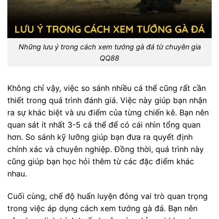
Những lưu ý trong cách xem tướng gà đá từ chuyên gia
QQ88
Không chỉ vậy, việc so sánh nhiều cá thể cũng rất cần
thiết trong quá trình đánh giá. Việc này giúp bạn nhận
ra sự khác biệt và ưu điểm của từng chiến kê. Bạn nên
quan sát ít nhất 3-5 cá thể để có cái nhìn tổng quan
hơn. So sánh kỹ lưỡng giúp bạn đưa ra quyết định
chính xác và chuyên nghiệp. Đồng thời, quá trình này
cũng giúp bạn học hỏi thêm từ các đặc điểm khác
nhau.
Cuối cùng, chế độ huấn luyện đóng vai trò quan trọng
trong việc áp dụng cách xem tướng gà đá. Bạn nên