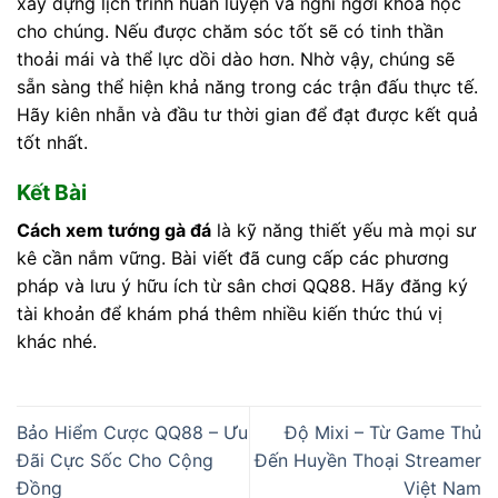
xây dựng lịch trình huấn luyện và nghỉ ngơi khoa học
cho chúng. Nếu được chăm sóc tốt sẽ có tinh thần
thoải mái và thể lực dồi dào hơn. Nhờ vậy, chúng sẽ
sẵn sàng thể hiện khả năng trong các trận đấu thực tế.
Hãy kiên nhẫn và đầu tư thời gian để đạt được kết quả
tốt nhất.
Kết Bài
Cách xem tướng gà đá
là kỹ năng thiết yếu mà mọi sư
kê cần nắm vững. Bài viết đã cung cấp các phương
pháp và lưu ý hữu ích từ sân chơi QQ88. Hãy đăng ký
tài khoản để khám phá thêm nhiều kiến thức thú vị
khác nhé.
Bảo Hiểm Cược QQ88 – Ưu
Độ Mixi – Từ Game Thủ
Đãi Cực Sốc Cho Cộng
Đến Huyền Thoại Streamer
Đồng
Việt Nam