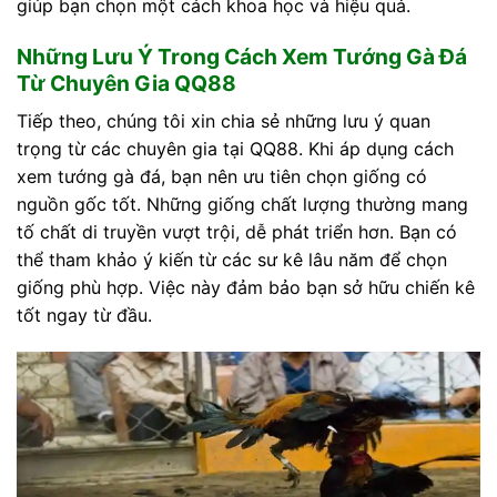
giúp bạn chọn một cách khoa học và hiệu quả.
Những Lưu Ý Trong Cách Xem Tướng Gà Đá
Từ Chuyên Gia QQ88
Tiếp theo, chúng tôi xin chia sẻ những lưu ý quan
trọng từ các chuyên gia tại QQ88. Khi áp dụng cách
xem tướng gà đá, bạn nên ưu tiên chọn giống có
nguồn gốc tốt. Những giống chất lượng thường mang
tố chất di truyền vượt trội, dễ phát triển hơn. Bạn có
thể tham khảo ý kiến từ các sư kê lâu năm để chọn
giống phù hợp. Việc này đảm bảo bạn sở hữu chiến kê
tốt ngay từ đầu.