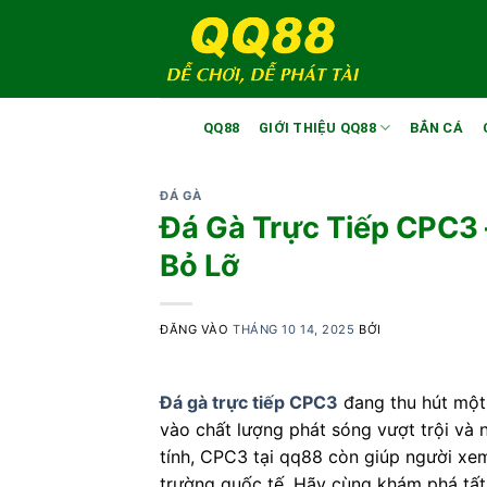
Bỏ
qua
nội
dung
QQ88
GIỚI THIỆU QQ88
BẮN CÁ
ĐÁ GÀ
Đá Gà Trực Tiếp CPC3 
Bỏ Lỡ
ĐĂNG VÀO
THÁNG 10 14, 2025
BỞI
Đá gà trực tiếp CPC3
đang thu hút một
vào chất lượng phát sóng vượt trội và
tính, CPC3 tại qq88 còn giúp người xem
trường quốc tế. Hãy cùng khám phá tất c