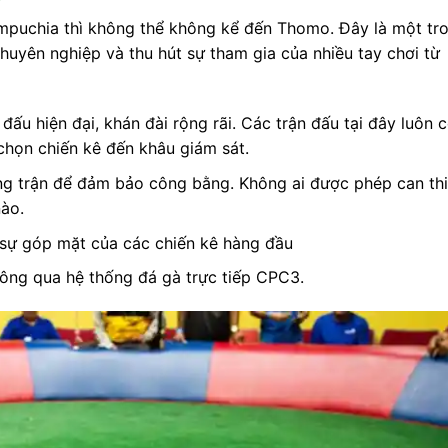
mpuchia thì không thể không kể đến Thomo. Đây là một tr
uyên nghiệp và thu hút sự tham gia của nhiều tay chơi từ
đấu hiện đại, khán đài rộng rãi. Các trận đấu tại đây luôn 
chọn chiến kê đến khâu giám sát.
ừng trận để đảm bảo công bằng. Không ai được phép can th
nào.
 sự góp mặt của các chiến kê hàng đầu
thông qua hệ thống đá gà trực tiếp CPC3.