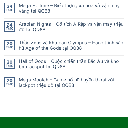
Mega Fortune – Biểu tượng xa hoa và vận may
24
Th10
vàng tại QQ88
Arabian Nights – Cổ tích Ả Rập và vận may triệu
24
Th10
đô tại QQ88
Thần Zeus và kho báu Olympus – Hành trình săn
20
Th10
hũ Age of the Gods tại QQ88
Hall of Gods – Cuộc chiến thần Bắc Âu và kho
20
Th10
báu jackpot tại QQ88
Mega Moolah – Game nổ hũ huyền thoại với
20
Th10
jackpot triệu đô tại QQ88