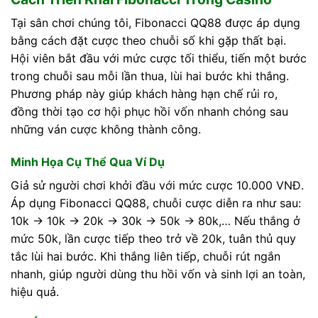
Tại sân chơi chúng tôi, Fibonacci QQ88 được áp dụng
bằng cách đặt cược theo chuỗi số khi gặp thất bại.
Hội viên bắt đầu với mức cược tối thiểu, tiến một bước
trong chuỗi sau mỗi lần thua, lùi hai bước khi thắng.
Phương pháp này giúp khách hàng hạn chế rủi ro,
đồng thời tạo cơ hội phục hồi vốn nhanh chóng sau
những ván cược không thành công.
Minh Họa Cụ Thể Qua Ví Dụ
Giả sử người chơi khởi đầu với mức cược 10.000 VNĐ.
Áp dụng Fibonacci QQ88, chuỗi cược diễn ra như sau:
10k → 10k → 20k → 30k → 50k → 80k,… Nếu thắng ở
mức 50k, lần cược tiếp theo trở về 20k, tuân thủ quy
tắc lùi hai bước. Khi thắng liên tiếp, chuỗi rút ngắn
nhanh, giúp người dùng thu hồi vốn và sinh lợi an toàn,
hiệu quả.