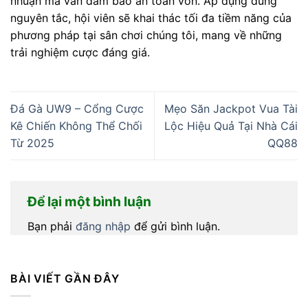
nhuận mà vẫn đảm bảo an toàn vốn. Áp dụng đúng
nguyên tắc, hội viên sẽ khai thác tối đa tiềm năng của
phương pháp tại sân chơi chúng tôi, mang về những
trải nghiệm cược đáng giá.
Đá Gà UW9 – Cổng Cược
Mẹo Săn Jackpot Vua Tài
Kê Chiến Không Thể Chối
Lộc Hiệu Quả Tại Nhà Cái
Từ 2025
QQ88
Để lại một bình luận
Bạn phải
đăng nhập
để gửi bình luận.
BÀI VIẾT GẦN ĐÂY