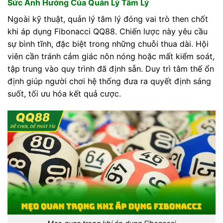
Sức Ảnh Hưởng Của Quản Lý Tâm Lý
Ngoài kỹ thuật, quản lý tâm lý đóng vai trò then chốt
khi áp dụng Fibonacci QQ88. Chiến lược này yêu cầu
sự bình tĩnh, đặc biệt trong những chuỗi thua dài. Hội
viên cần tránh cảm giác nôn nóng hoặc mất kiểm soát,
tập trung vào quy trình đã định sẵn. Duy trì tâm thế ổn
định giúp người chơi hệ thống đưa ra quyết định sáng
suốt, tối ưu hóa kết quả cược.