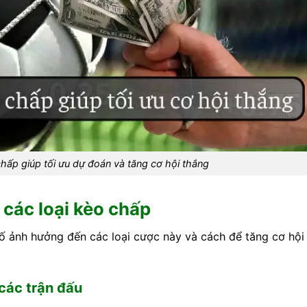
chấp giúp tối ưu dự đoán và tăng cơ hội thắng
 các loại kèo chấp
tố ảnh hưởng đến các loại cược này và cách để tăng cơ hội
các trận đấu