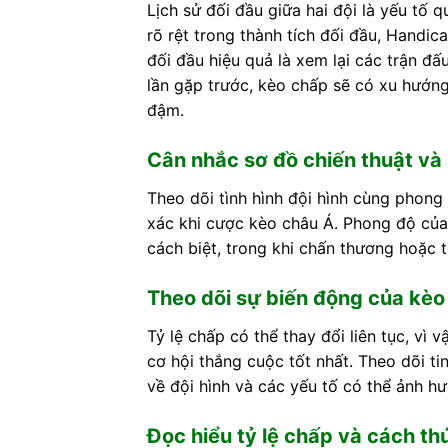
Lịch sử đối đầu giữa hai đội là yếu tố 
rõ rệt trong thành tích đối đầu, Handic
đối đầu hiệu quả là xem lại các trận đấ
lần gặp trước, kèo chấp sẽ có xu hướng
đậm.
Cân nhắc sơ đồ chiến thuật và 
Theo dõi tình hình đội hình cùng phong 
xác khi cược kèo châu Á. Phong độ của
cách biệt, trong khi chấn thương hoặc t
Theo dõi sự biến động của kèo
Tỷ lệ chấp có thể thay đổi liên tục, vì
cơ hội thắng cuộc tốt nhất. Theo dõi ti
về đội hình và các yếu tố có thể ảnh hư
Đọc hiểu tỷ lệ chấp và cách th