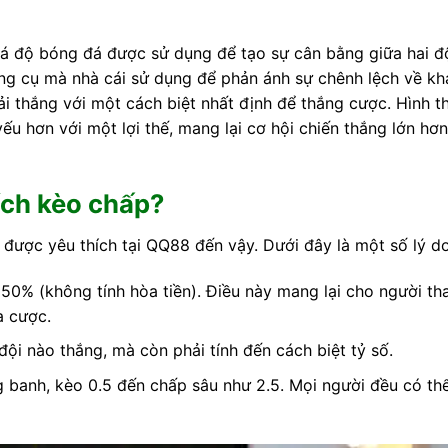
cá độ bóng đá được sử dụng để tạo sự cân bằng giữa hai đ
công cụ mà nhà cái sử dụng để phản ánh sự chênh lệch về kh
ải thắng với một cách biệt nhất định để thắng cược. Hình t
ếu hơn với một lợi thế, mang lại cơ hội chiến thắng lớn hơn
hích kèo chấp?
được yêu thích tại QQ88 đến vậy. Dưới đây là một số lý do
à 50% (không tính hòa tiền). Điều này mang lại cho người t
a cược.
đội nào thắng, mà còn phải tính đến cách biệt tỷ số.
g banh, kèo 0.5 đến chấp sâu như 2.5. Mọi người đều có th