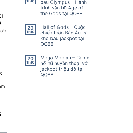
Th10
báu Olympus – Hành
trình săn hũ Age of
the Gods tại QQ88
ội
ả
Hall of Gods – Cuộc
20
hức
Th10
chiến thần Bắc Âu và
kho báu jackpot tại
QQ88
Mega Moolah – Game
20
Th10
nổ hũ huyền thoại với
jackpot triệu đô tại
:
QQ88
ham
ể