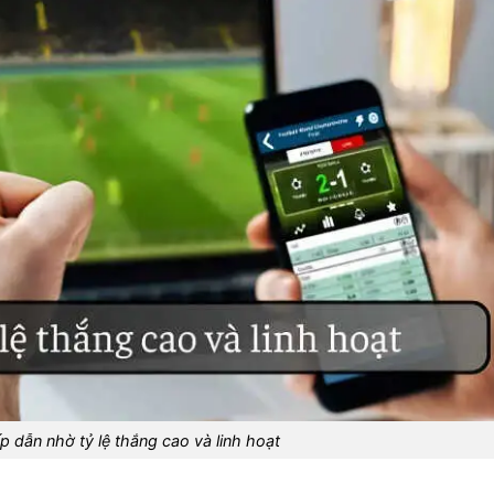
 dẫn nhờ tỷ lệ thắng cao và linh hoạt