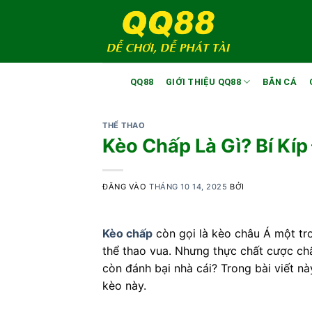
Bỏ
qua
nội
dung
QQ88
GIỚI THIỆU QQ88
BẮN CÁ
THỂ THAO
Kèo Chấp Là Gì? Bí Kí
ĐĂNG VÀO
THÁNG 10 14, 2025
BỞI
Kèo chấp
còn gọi là kèo châu Á một tr
thể thao vua. Nhưng thực chất cược chấ
còn đánh bại nhà cái? Trong bài viết 
kèo này.