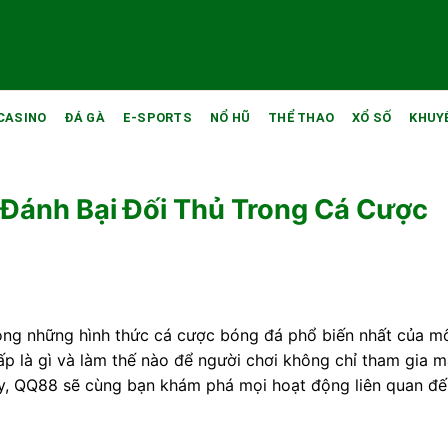
CASINO
ĐÁ GÀ
E-SPORTS
NỔ HŨ
THỂ THAO
XỔ SỐ
KHUY
p Đánh Bại Đối Thủ Trong Cá Cược
ong những hình thức cá cược bóng đá phổ biến nhất của m
p là gì và làm thế nào để người chơi không chỉ tham gia 
này, QQ88 sẽ cùng bạn khám phá mọi hoạt động liên quan đ