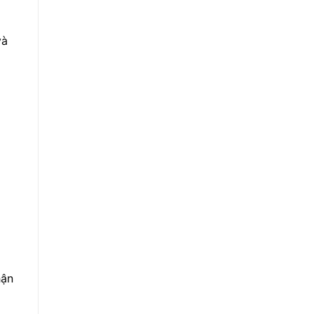
và
hận