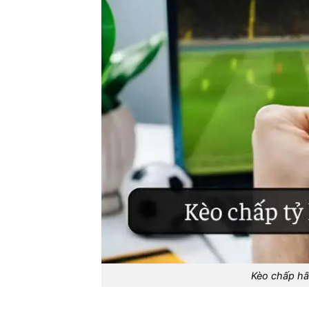
Kèo chấp hấp