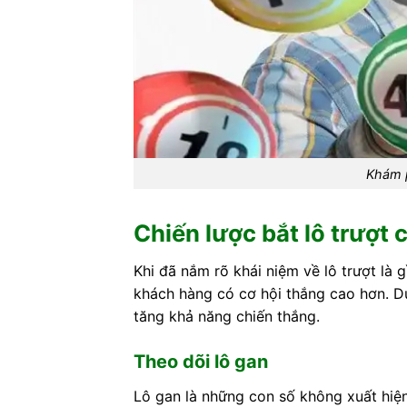
Khám p
Chiến lược bắt lô trượt 
Khi đã nắm rõ khái niệm về lô trượt là 
khách hàng có cơ hội thắng cao hơn. D
tăng khả năng chiến thắng.
Theo dõi lô gan
Lô gan là những con số không xuất hiện 