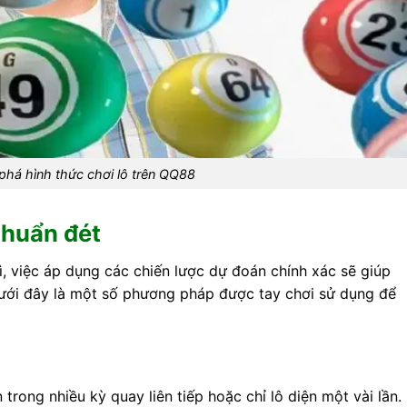
há hình thức chơi lô trên QQ88
chuẩn đét
gì, việc áp dụng các chiến lược dự đoán chính xác sẽ giúp
ưới đây là một số phương pháp được tay chơi sử dụng để
trong nhiều kỳ quay liên tiếp hoặc chỉ lô diện một vài lần.