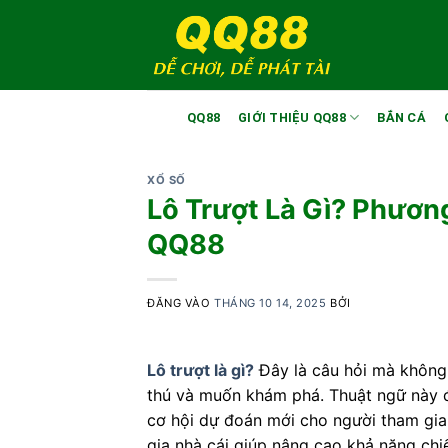
Bỏ
qua
nội
dung
QQ88
GIỚI THIỆU QQ88
BẮN CÁ
XỔ SỐ
Lô Trượt Là Gì? Phươn
QQ88
ĐĂNG VÀO
THÁNG 10 14, 2025
BỞI
Lô trượt là gì?
Đây là câu hỏi mà không
thú và muốn khám phá. Thuật ngữ này đ
cơ hội dự đoán mới cho người tham gia
gia nhà cái giúp nâng cao khả năng chi