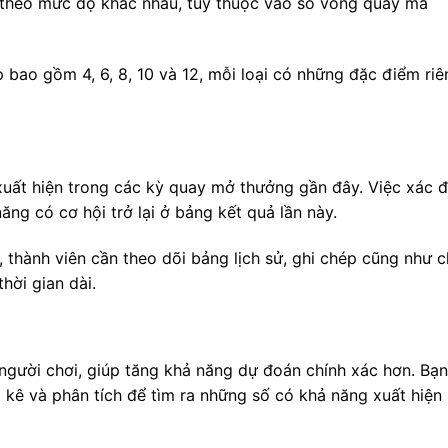
 theo mức độ khác nhau, tùy thuộc vào số vòng quay mà
 bao gồm 4, 6, 8, 10 và 12, mỗi loại có những đặc điểm riê
xuất hiện trong các kỳ quay mở thưởng gần đây. Việc xác đ
ng có cơ hội trở lại ở bảng kết quả lần này.
, thành viên cần theo dõi bảng lịch sử, ghi chép cũng như 
hời gian dài.
 người chơi, giúp tăng khả năng dự đoán chính xác hơn. Bạn
kê và phân tích để tìm ra những số có khả năng xuất hiện