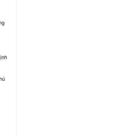
ng
ịnh
chú