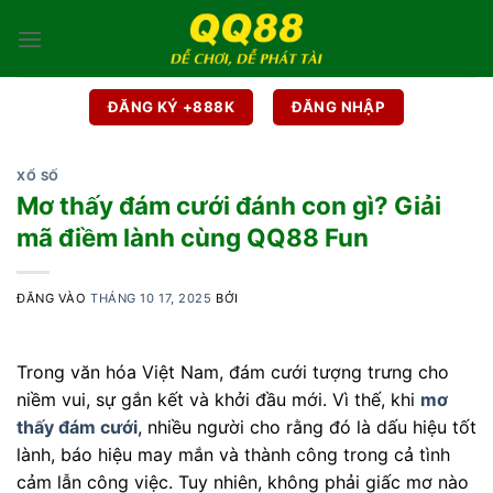
Bỏ
qua
nội
dung
ĐĂNG KÝ +888K
ĐĂNG NHẬP
XỔ SỐ
Mơ thấy đám cưới đánh con gì? Giải
mã điềm lành cùng QQ88 Fun
ĐĂNG VÀO
THÁNG 10 17, 2025
BỞI
Trong văn hóa Việt Nam, đám cưới tượng trưng cho
niềm vui, sự gắn kết và khởi đầu mới. Vì thế, khi
mơ
thấy đám cưới
, nhiều người cho rằng đó là dấu hiệu tốt
lành, báo hiệu may mắn và thành công trong cả tình
cảm lẫn công việc. Tuy nhiên, không phải giấc mơ nào