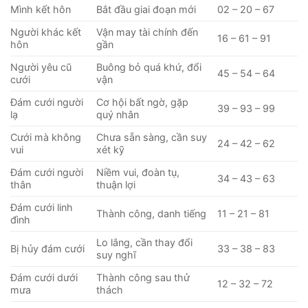
Mình kết hôn
Bắt đầu giai đoạn mới
02 – 20 – 67
Người khác kết
Vận may tài chính đến
16 – 61 – 91
hôn
gần
Người yêu cũ
Buông bỏ quá khứ, đổi
45 – 54 – 64
cưới
vận
Đám cưới người
Cơ hội bất ngờ, gặp
39 – 93 – 99
lạ
quý nhân
Cưới mà không
Chưa sẵn sàng, cần suy
24 – 42 – 62
vui
xét kỹ
Đám cưới người
Niềm vui, đoàn tụ,
34 – 43 – 63
thân
thuận lợi
Đám cưới linh
Thành công, danh tiếng
11 – 21 – 81
đình
Lo lắng, cần thay đổi
Bị hủy đám cưới
33 – 38 – 83
suy nghĩ
Đám cưới dưới
Thành công sau thử
12 – 32 – 72
mưa
thách