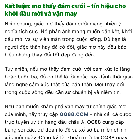
Kết luận: mơ thấy đám cưới – tín hiệu cho
khởi đầu mới và vận may
Nhìn chung, giấc mơ thấy đám cưới mang nhiều ý
nghĩa tích cực. Nó phản ánh mong muốn gắn kết, khởi
đầu mới và sự viên mãn trong cuộc sống. Dù bạn là
người độc thân hay đã có đôi, giấc mơ này đều báo
hiệu những thay đổi tốt đẹp đang đến.
Tuy nhiên, nếu mơ thấy đám cưới với cảm xúc lo lắng
hoặc buồn bã, đó có thể là lời nhắc hãy dành thời gian
lắng nghe cảm xúc thật của bản thân. Mọi thay đổi
trong cuộc sống đều cần sự chuẩn bị và niềm tin.
Nếu bạn muốn khám phá vận may từ chính giấc mơ
của mình, hãy truy cập
QQ88.COM
– nhà cái cá cược
trực tuyến uy tín hàng đầu châu Á. QQ88 cung cấp
bảng soi cầu, dự đoán lô đề và xổ số ba miền chính
xác mỗi ngày. Đăng ký tài khoản mới tại QQ88 ngay