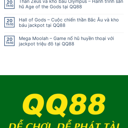
Thần Zeus và kho báu Olympus – Hành trình săn
20
Th10
hũ Age of the Gods tại QQ88
Hall of Gods – Cuộc chiến thần Bắc Âu và kho
20
Th10
báu jackpot tại QQ88
Mega Moolah – Game nổ hũ huyền thoại với
20
Th10
jackpot triệu đô tại QQ88