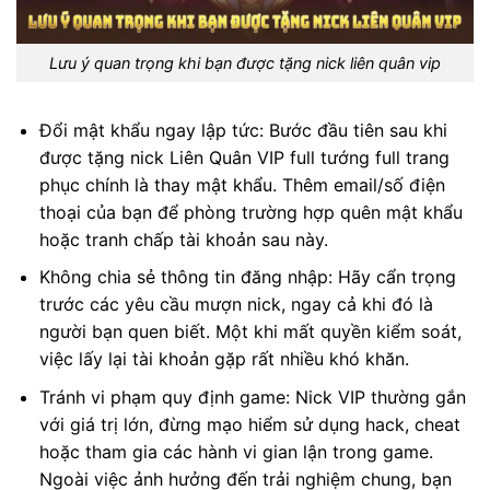
Lưu ý quan trọng khi bạn được tặng nick liên quân vip
Đổi mật khẩu ngay lập tức: Bước đầu tiên sau khi
được tặng nick Liên Quân VIP full tướng full trang
phục chính là thay mật khẩu. Thêm email/số điện
thoại của bạn để phòng trường hợp quên mật khẩu
hoặc tranh chấp tài khoản sau này.
Không chia sẻ thông tin đăng nhập: Hãy cẩn trọng
trước các yêu cầu mượn nick, ngay cả khi đó là
người bạn quen biết. Một khi mất quyền kiểm soát,
việc lấy lại tài khoản gặp rất nhiều khó khăn.
Tránh vi phạm quy định game: Nick VIP thường gắn
với giá trị lớn, đừng mạo hiểm sử dụng hack, cheat
hoặc tham gia các hành vi gian lận trong game.
Ngoài việc ảnh hưởng đến trải nghiệm chung, bạn