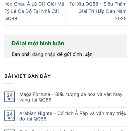
Kèo Châu Á Là Gì? Giải Mã
Tài Xỉu QQ88 – Siêu Phẩm
Tỷ Lệ Cá Độ Tại Nhà Cái
Giải Trí Hấp Dẫn Năm
QQ88
2025
Để lại một bình luận
Bạn phải
đăng nhập
để gửi bình luận.
BÀI VIẾT GẦN ĐÂY
Mega Fortune – Biểu tượng xa hoa và vận may
24
Th10
vàng tại QQ88
Arabian Nights – Cổ tích Ả Rập và vận may triệu
24
Th10
đô tại QQ88