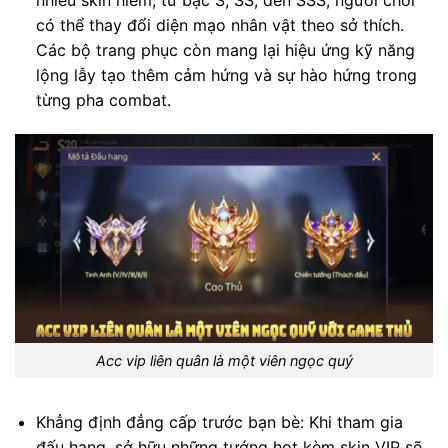
nhiều skin hiếm, từ bậc S, SS, đến SSS, người chơi
có thể thay đổi diện mạo nhân vật theo sở thích.
Các bộ trang phục còn mang lại hiệu ứng kỹ năng
lộng lẫy tạo thêm cảm hứng và sự hào hứng trong
từng pha combat.
Acc vip liên quân là một viên ngọc quý
Khẳng định đẳng cấp trước bạn bè: Khi tham gia
đấu hạng, sở hữu những tướng hot kèm skin VIP sẽ