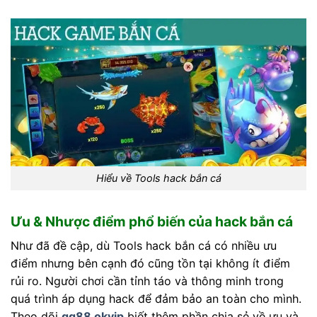
Hiểu về Tools hack bắn cá
Ưu & Nhược điểm phổ biến của hack bắn cá
Như đã đề cập, dù Tools hack bắn cá có nhiều ưu
điểm nhưng bên cạnh đó cũng tồn tại không ít điểm
rủi ro. Người chơi cần tỉnh táo và thông minh trong
quá trình áp dụng hack để đảm bảo an toàn cho mình.
Theo dõi
qq88 okvip
biết thêm phần chia sẻ về ưu và