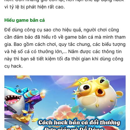
vì tỷ lệ bị phát hiện rất cao.
Hiểu game bắn cá
Để dùng công cụ sao cho hiệu quả, người chơi cũng
cần đảm bảo đã hiểu rõ về game bắn cá mà mình tham
gia. Bao gồm cách chơi, quy tắc chung, các biểu tượng
và hệ số cá có thưởng lớn,… Nắm được các thông tin
này thì bạn sẽ tiết kiệm tối đa thời gian khi dùng công
cụ hack.