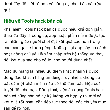
dưới đây để biết rõ hơn về công cụ chơi bắn cá hiệu
quả.
Hiểu về Tools hack bắn cá
Khái niệm Tools hack bắn cá được hiểu khá đơn giản,
theo đó đây là công cụ, app hoặc phần mềm được tạo
ra, nhằm giúp người chơi đạt kết quả cao hơn trong
các màn game tương ứng. Những loại app này có cách
hoạt động chủ yếu là xâm nhập trên hệ thống và thay
đổi kết quả sao cho có lợi cho người dùng nhất.
Mặc dù mang lại nhiều ưu điểm khác nhau và được
đông đảo khách hàng tin dùng. Tuy nhiên, không có
bất cứ một phần mềm nào có thể đảm bảo hiệu quả
tuyệt đối cho bạn. Đồng thời, việc áp dụng Tools hack
bắn cá cũng cần có sự kỹ lưỡng và hợp lý thì mới có
kết quả tốt nhất, cần tiếp tục theo dõi các chuyên mục
sau để rõ hơn.