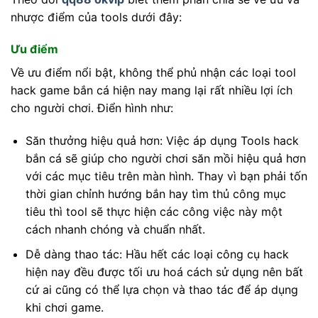
nhược điểm của tools dưới đây:
Ưu điểm
Về ưu điểm nổi bật, không thể phủ nhận các loại tool
hack game bắn cá hiện nay mang lại rất nhiều lợi ích
cho người chơi. Điển hình như:
Săn thưởng hiệu quả hơn: Việc áp dụng Tools hack
bắn cá sẽ giúp cho người chơi săn mồi hiệu quả hơn
với các mục tiêu trên màn hình. Thay vì bạn phải tốn
thời gian chỉnh hướng bắn hay tìm thủ công mục
tiêu thì tool sẽ thực hiện các công việc này một
cách nhanh chóng và chuẩn nhất.
Dễ dàng thao tác: Hầu hết các loại công cụ hack
hiện nay đều được tối ưu hoá cách sử dụng nên bất
cứ ai cũng có thể lựa chọn và thao tác để áp dụng
khi chơi game.