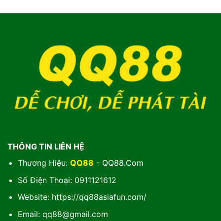
THÔNG TIN LIÊN HỆ
Thương Hiệu:
QQ88
- QQ88.Com
Số Điện Thoại: 0911121612
Website: https://qq88asiafun.com/
Email:
qq88@gmail.com