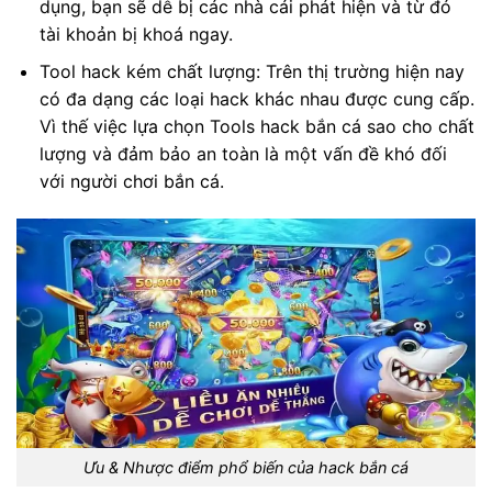
dụng, bạn sẽ dễ bị các nhà cái phát hiện và từ đó
tài khoản bị khoá ngay.
Tool hack kém chất lượng: Trên thị trường hiện nay
có đa dạng các loại hack khác nhau được cung cấp.
Vì thế việc lựa chọn Tools hack bắn cá sao cho chất
lượng và đảm bảo an toàn là một vấn đề khó đối
với người chơi bắn cá.
Ưu & Nhược điểm phổ biến của hack bắn cá